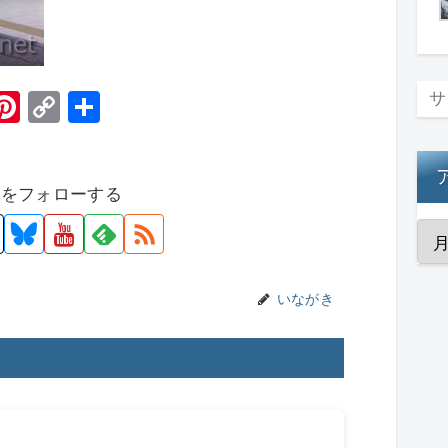
H
Pi
C
共
t
nt
o
有
er
p
者をフォローする
e
y
st
Li
n
k
いながき