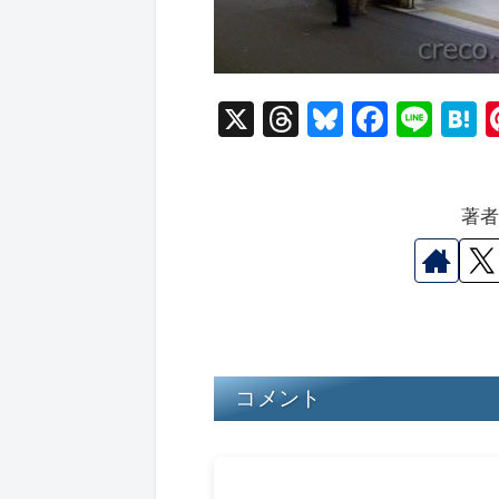
X
T
Bl
F
Li
hr
u
a
n
a
e
e
c
e
e
著
a
s
e
n
d
k
b
a
s
y
o
o
k
コメント