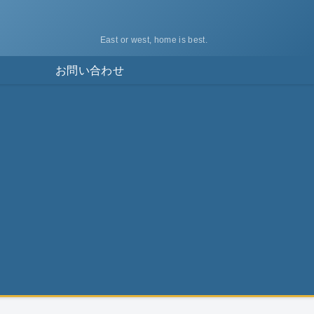
East or west, home is best.
ス
お問い合わせ