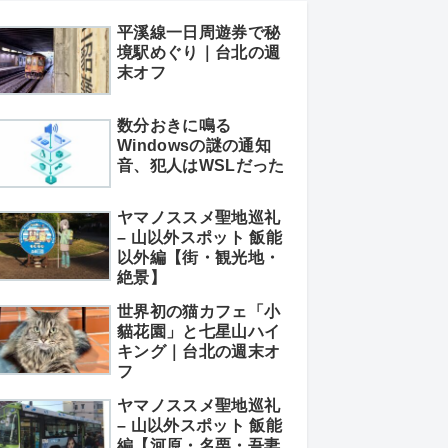
平溪線一日周遊券で秘
境駅めぐり｜台北の週
末オフ
数分おきに鳴る
Windowsの謎の通知
音、犯人はWSLだった
ヤマノススメ聖地巡礼
– 山以外スポット 飯能
以外編【街・観光地・
絶景】
世界初の猫カフェ「小
貓花園」と七星山ハイ
キング｜台北の週末オ
フ
ヤマノススメ聖地巡礼
– 山以外スポット 飯能
編【河原・名栗・吾妻