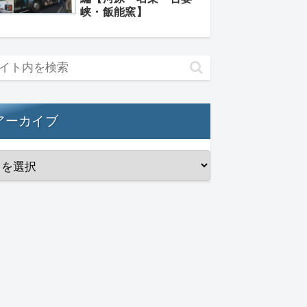
峡・飯能窯】
アーカイブ