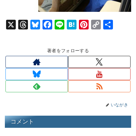
X
T
Bl
F
Li
H
Pi
C
共
hr
u
a
n
at
nt
o
有
e
e
c
e
e
er
p
著者をフォローする
a
s
e
n
e
y
d
k
b
a
st
Li
s
y
o
n
o
k
k
いながき
コメント