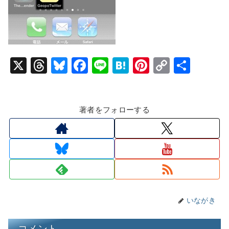
X
T
Bl
F
Li
H
Pi
C
共
hr
u
a
n
at
nt
o
有
e
e
c
e
e
er
p
著者をフォローする
a
s
e
n
e
y
d
k
b
a
st
Li
s
y
o
n
o
k
k
いながき
コメント