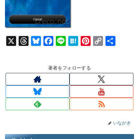
X
T
Bl
F
Li
H
Pi
C
共
hr
u
a
n
at
nt
o
有
e
e
c
e
e
er
p
著者をフォローする
a
s
e
n
e
y
d
k
b
a
st
Li
s
y
o
n
o
k
k
いながき