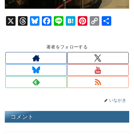
X
T
Bl
F
Li
H
Pi
C
共
hr
u
a
n
at
nt
o
有
e
e
c
e
e
er
p
著者をフォローする
a
s
e
n
e
y
d
k
b
a
st
Li
s
y
o
n
o
k
k
いながき
コメント