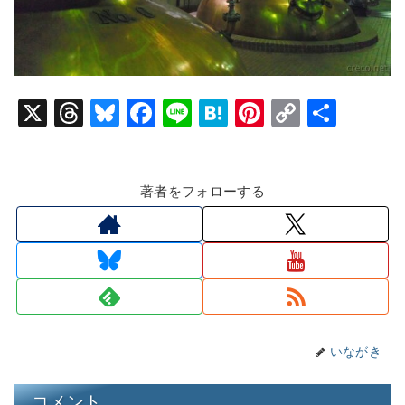
X
T
Bl
F
Li
H
Pi
C
共
hr
u
a
n
at
nt
o
有
e
e
c
e
e
er
p
著者をフォローする
a
s
e
n
e
y
d
k
b
a
st
Li
s
y
o
n
o
k
k
いながき
コメント