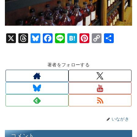
X
T
Bl
F
Li
H
Pi
C
共
hr
u
a
n
at
nt
o
有
e
e
c
e
e
er
p
著者をフォローする
a
s
e
n
e
y
d
k
b
a
st
Li
s
y
o
n
o
k
k
いながき
コメント