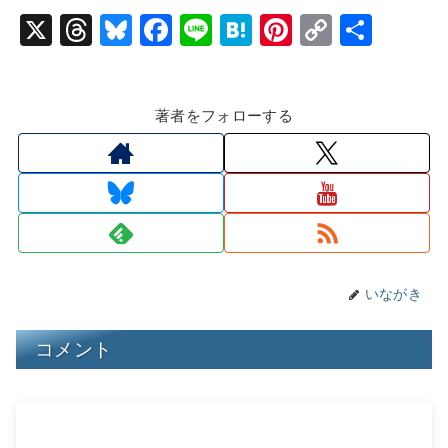
X
T
Bl
F
Li
H
Pi
C
共
hr
u
a
n
at
nt
o
有
e
e
c
e
e
er
p
著者をフォローする
a
s
e
n
e
y
d
k
b
a
st
Li
s
y
o
n
o
k
k
いながき
コメント