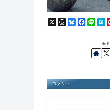
X
T
Bl
F
Li
hr
u
a
n
a
e
e
c
e
e
著
a
s
e
n
d
k
b
a
s
y
o
o
k
コメント