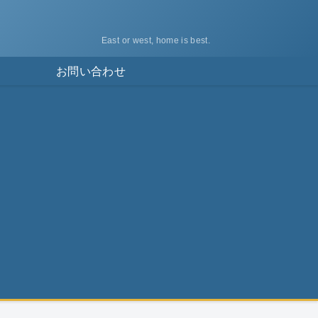
East or west, home is best.
ス
お問い合わせ