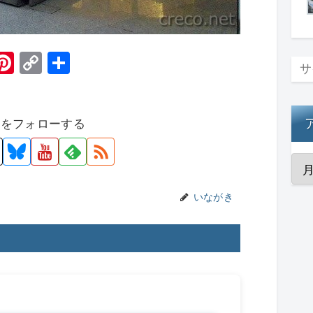
H
Pi
C
共
t
nt
o
有
er
p
者をフォローする
e
y
st
Li
n
k
いながき