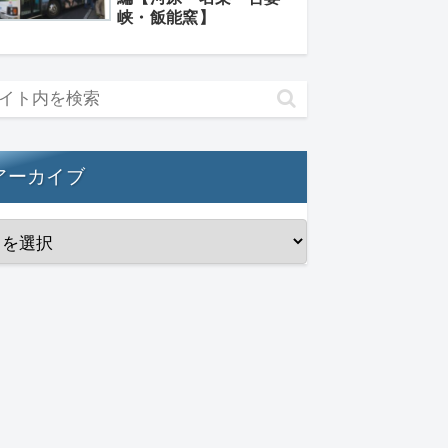
峡・飯能窯】
アーカイブ