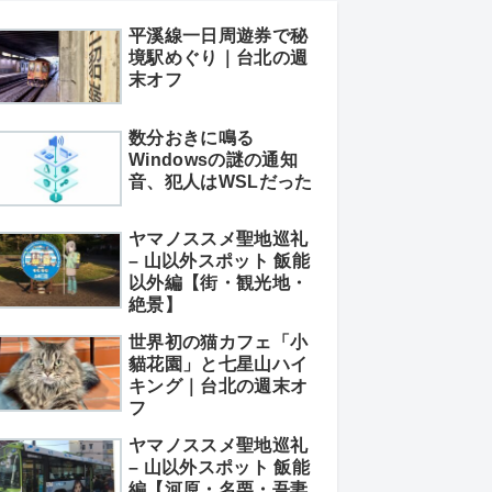
平溪線一日周遊券で秘
境駅めぐり｜台北の週
末オフ
数分おきに鳴る
Windowsの謎の通知
音、犯人はWSLだった
ヤマノススメ聖地巡礼
– 山以外スポット 飯能
以外編【街・観光地・
絶景】
世界初の猫カフェ「小
貓花園」と七星山ハイ
キング｜台北の週末オ
フ
ヤマノススメ聖地巡礼
– 山以外スポット 飯能
編【河原・名栗・吾妻