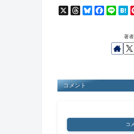
X
T
Bl
F
Li
hr
u
a
n
a
e
e
c
e
e
著
a
s
e
n
d
k
b
a
s
y
o
o
k
コメント
コ