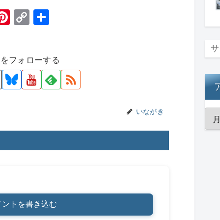
H
Pi
C
共
t
nt
o
有
er
p
者をフォローする
e
y
st
Li
n
k
いながき
メントを書き込む