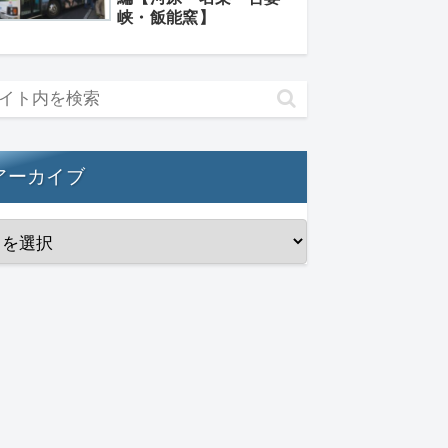
峡・飯能窯】
アーカイブ