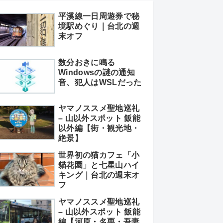
平溪線一日周遊券で秘
境駅めぐり｜台北の週
末オフ
数分おきに鳴る
Windowsの謎の通知
音、犯人はWSLだった
ヤマノススメ聖地巡礼
– 山以外スポット 飯能
以外編【街・観光地・
絶景】
世界初の猫カフェ「小
貓花園」と七星山ハイ
キング｜台北の週末オ
フ
ヤマノススメ聖地巡礼
– 山以外スポット 飯能
編【河原・名栗・吾妻