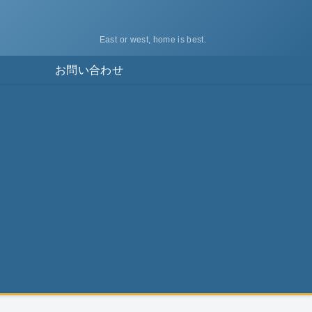
East or west, home is best.
ス
お問い合わせ