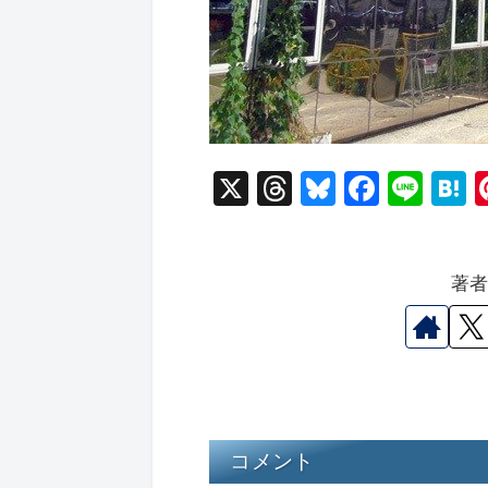
X
T
Bl
F
Li
hr
u
a
n
a
e
e
c
e
e
著
a
s
e
n
d
k
b
a
s
y
o
o
k
コメント