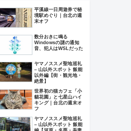
平溪線一日周遊券で秘
境駅めぐり｜台北の週
末オフ
数分おきに鳴る
Windowsの謎の通知
音、犯人はWSLだった
ヤマノススメ聖地巡礼
– 山以外スポット 飯能
以外編【街・観光地・
絶景】
世界初の猫カフェ「小
貓花園」と七星山ハイ
キング｜台北の週末オ
フ
ヤマノススメ聖地巡礼
– 山以外スポット 飯能
編【河原・名栗・吾妻