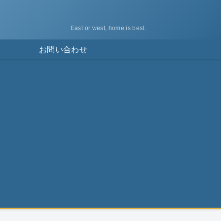
East or west, home is best.
ス
お問い合わせ