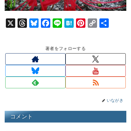
X
T
Bl
F
Li
H
Pi
C
共
hr
u
a
n
at
nt
o
有
e
e
c
e
e
er
p
著者をフォローする
a
s
e
n
e
y
d
k
b
a
st
Li
s
y
o
n
o
k
k
いながき
コメント