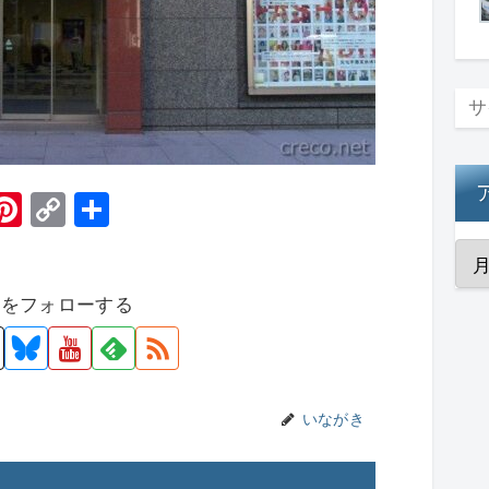
H
Pi
C
共
t
nt
o
有
er
p
者をフォローする
e
y
st
Li
n
k
いながき