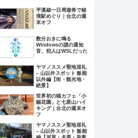
平溪線一日周遊券で秘
境駅めぐり｜台北の週
末オフ
数分おきに鳴る
Windowsの謎の通知
音、犯人はWSLだった
ヤマノススメ聖地巡礼
– 山以外スポット 飯能
以外編【街・観光地・
絶景】
世界初の猫カフェ「小
貓花園」と七星山ハイ
キング｜台北の週末オ
フ
ヤマノススメ聖地巡礼
– 山以外スポット 飯能
編【河原・名栗・吾妻