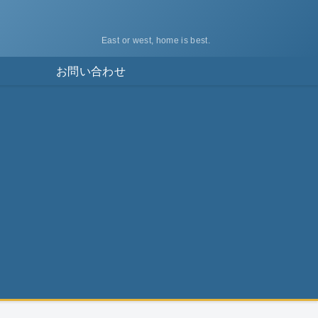
East or west, home is best.
ス
お問い合わせ