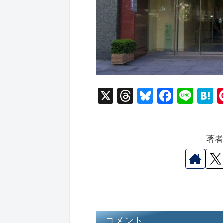
X
T
Bl
F
Li
hr
u
a
n
a
e
e
c
e
e
著
a
s
e
n
d
k
b
a
s
y
o
o
k
コメント