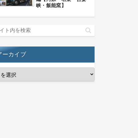
峡・飯能窯】
アーカイブ