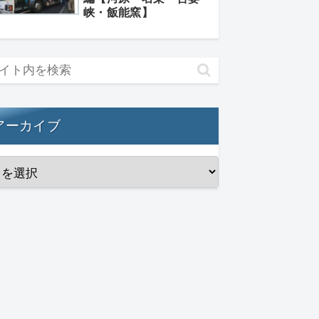
峡・飯能窯】
アーカイブ