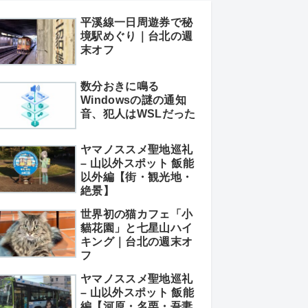
平溪線一日周遊券で秘
境駅めぐり｜台北の週
末オフ
数分おきに鳴る
Windowsの謎の通知
音、犯人はWSLだった
ヤマノススメ聖地巡礼
– 山以外スポット 飯能
以外編【街・観光地・
絶景】
世界初の猫カフェ「小
貓花園」と七星山ハイ
キング｜台北の週末オ
フ
ヤマノススメ聖地巡礼
– 山以外スポット 飯能
編【河原・名栗・吾妻