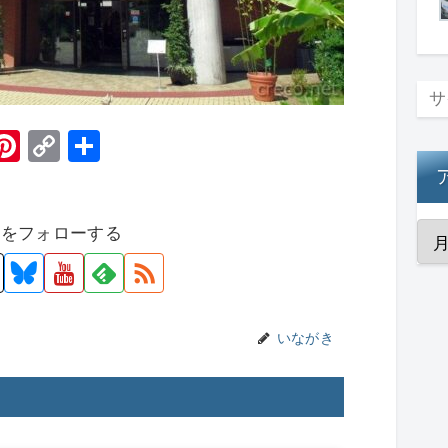
H
Pi
C
共
t
nt
o
有
er
p
者をフォローする
e
y
st
Li
n
k
いながき