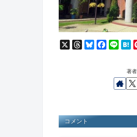
X
T
Bl
F
Li
hr
u
a
n
a
e
e
c
e
e
著
a
s
e
n
d
k
b
a
s
y
o
o
k
コメント