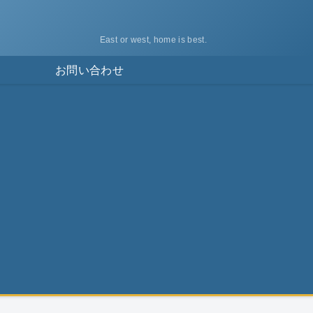
East or west, home is best.
ス
お問い合わせ