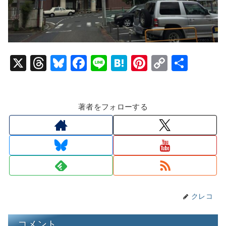
X
T
Bl
F
Li
H
Pi
C
共
hr
u
a
n
at
nt
o
有
e
e
c
e
e
er
p
著者をフォローする
a
s
e
n
e
y
d
k
b
a
st
Li
s
y
o
n
o
k
k
クレコ
コメント