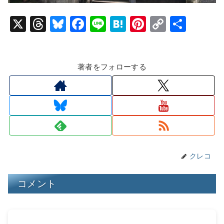
X
T
Bl
F
Li
H
Pi
C
共
hr
u
a
n
at
nt
o
有
e
e
c
e
e
er
p
著者をフォローする
a
s
e
n
e
y
d
k
b
a
st
Li
s
y
o
n
o
k
k
クレコ
コメント