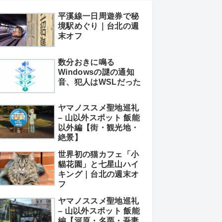
平溪線一日周遊券で秘
境駅めぐり｜台北の週
末オフ
数分おきに鳴る
Windowsの謎の通知
音、犯人はWSLだった
ヤマノススメ聖地巡礼
– 山以外スポット 飯能
以外編【街・観光地・
絶景】
世界初の猫カフェ「小
貓花園」と七星山ハイ
キング｜台北の週末オ
フ
ヤマノススメ聖地巡礼
– 山以外スポット 飯能
編【河原・名栗・吾妻