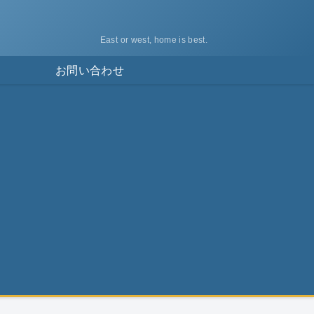
East or west, home is best.
ス
お問い合わせ