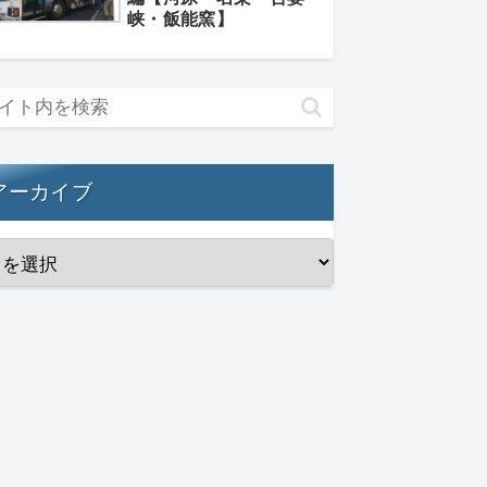
峡・飯能窯】
アーカイブ