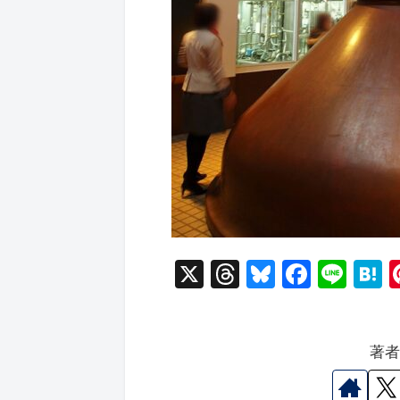
X
T
Bl
F
Li
hr
u
a
n
a
e
e
c
e
e
著
a
s
e
n
d
k
b
a