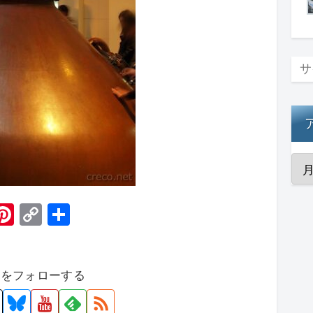
H
Pi
C
共
t
nt
o
有
er
p
者をフォローする
e
y
st
Li