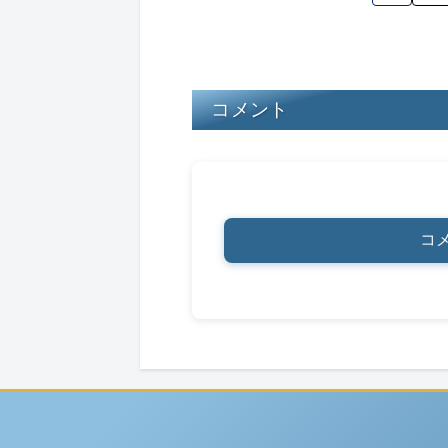
s
y
o
o
k
コメント
コ