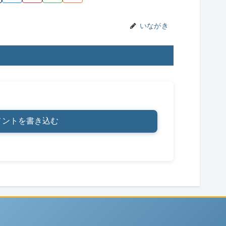
n
k
いながき
メントを書き込む