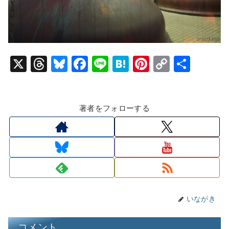
X
T
Bl
F
Li
H
Pi
C
共
hr
u
a
n
at
nt
o
有
e
e
c
e
e
er
p
著者をフォローする
a
s
e
n
e
y
d
k
b
a
st
Li
s
y
o
n
o
k
k
いながき
コメント