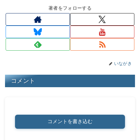
e
e
c
e
e
er
p
著者をフォローする
a
s
e
n
e
y
d
k
b
a
st
Li
s
y
o
n
o
k
k
いながき
コメント
コメントを書き込む