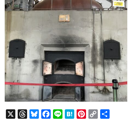
X
T
Bl
F
Li
H
Pi
C
共
hr
u
a
n
at
nt
o
有