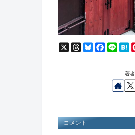
X
T
Bl
F
Li
hr
u
a
n
a
e
e
c
e
e
著
a
s
e
n
d
k
b
a
s
y
o
o
k
コメント