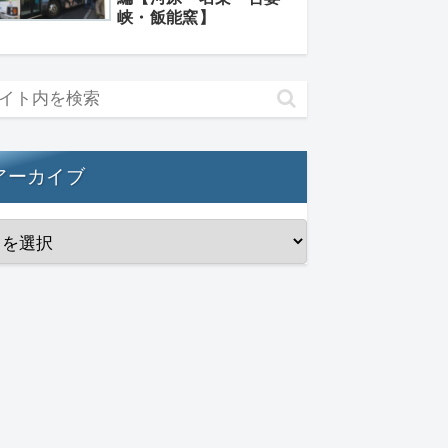
峡・飯能窯】
アーカイブ