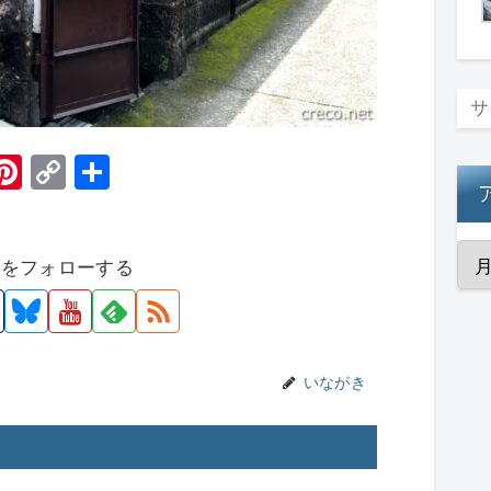
H
Pi
C
共
t
nt
o
有
er
p
者をフォローする
e
y
st
Li
n
k
いながき