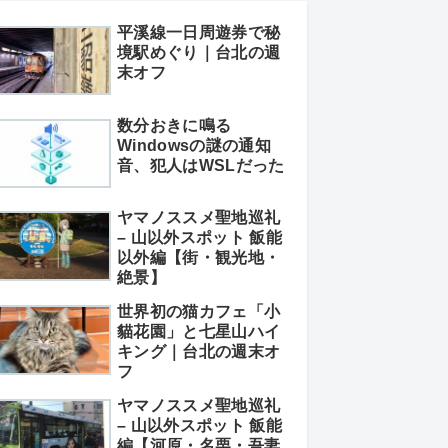
平溪線一日周遊券で秘
境駅めぐり｜台北の週
末オフ
数分おきに鳴る
Windowsの謎の通知
音、犯人はWSLだった
ヤマノススメ聖地巡礼
– 山以外スポット 飯能
以外編【街・観光地・
絶景】
世界初の猫カフェ「小
貓花園」と七星山ハイ
キング｜台北の週末オ
フ
ヤマノススメ聖地巡礼
– 山以外スポット 飯能
編【河原・名栗・吾妻