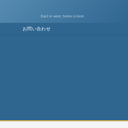
East or west, home is best.
ス
お問い合わせ