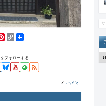
H
Pi
C
共
t
nt
o
有
er
p
者をフォローする
e
y
st
Li
n
k
いながき