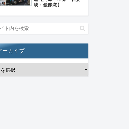
峡・飯能窯】
アーカイブ