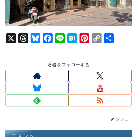
X
T
Bl
F
Li
H
Pi
C
共
hr
u
a
n
at
nt
o
有
e
e
c
e
e
er
p
著者をフォローする
a
s
e
n
e
y
d
k
b
a
st
Li
s
y
o
n
o
k
k
クレコ
コメント