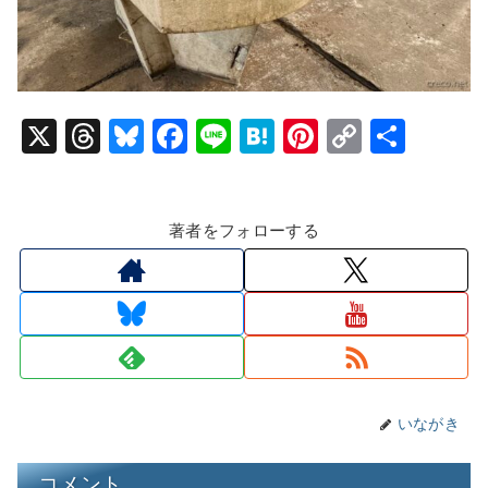
X
T
Bl
F
Li
H
Pi
C
共
hr
u
a
n
at
nt
o
有
e
e
c
e
e
er
p
著者をフォローする
a
s
e
n
e
y
d
k
b
a
st
Li
s
y
o
n
o
k
k
いながき
コメント