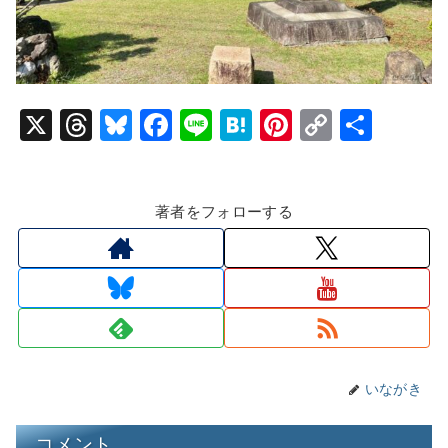
X
T
Bl
F
Li
H
Pi
C
共
hr
u
a
n
at
nt
o
有
e
e
c
e
e
er
p
著者をフォローする
a
s
e
n
e
y
d
k
b
a
st
Li
s
y
o
n
o
k
k
いながき
コメント