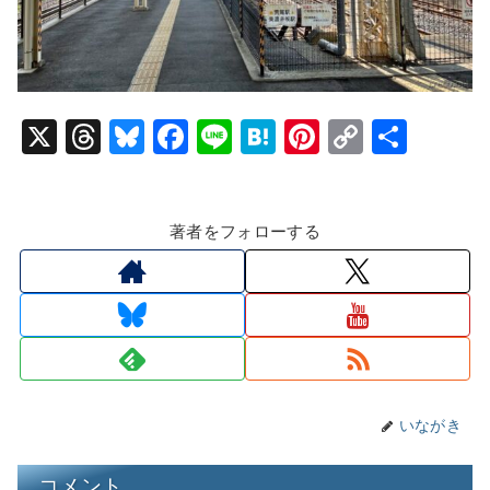
X
T
Bl
F
Li
H
Pi
C
共
hr
u
a
n
at
nt
o
有
e
e
c
e
e
er
p
著者をフォローする
a
s
e
n
e
y
d
k
b
a
st
Li
s
y
o
n
o
k
k
いながき
コメント