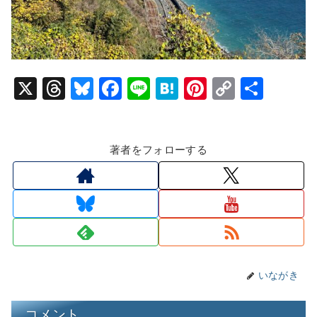
X
T
Bl
F
Li
H
Pi
C
共
hr
u
a
n
at
nt
o
有
e
e
c
e
e
er
p
著者をフォローする
a
s
e
n
e
y
d
k
b
a
st
Li
s
y
o
n
o
k
k
いながき
コメント