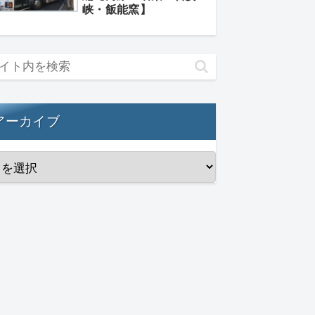
峡・飯能窯】
アーカイブ