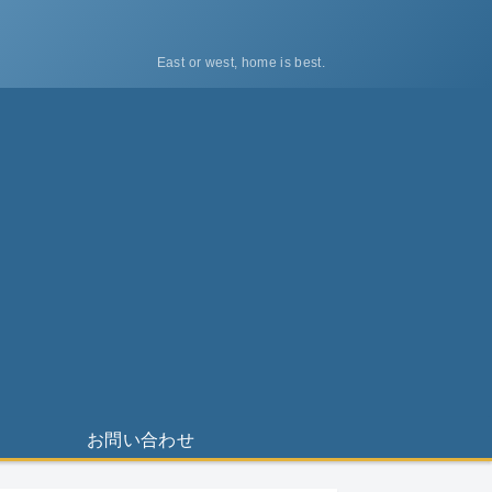
East or west, home is best.
ス
お問い合わせ