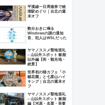
平溪線一日周遊券で秘
境駅めぐり｜台北の週
末オフ
数分おきに鳴る
Windowsの謎の通知
音、犯人はWSLだった
ヤマノススメ聖地巡礼
– 山以外スポット 飯能
以外編【街・観光地・
絶景】
世界初の猫カフェ「小
貓花園」と七星山ハイ
キング｜台北の週末オ
フ
ヤマノススメ聖地巡礼
– 山以外スポット 飯能
編【河原・名栗・吾妻