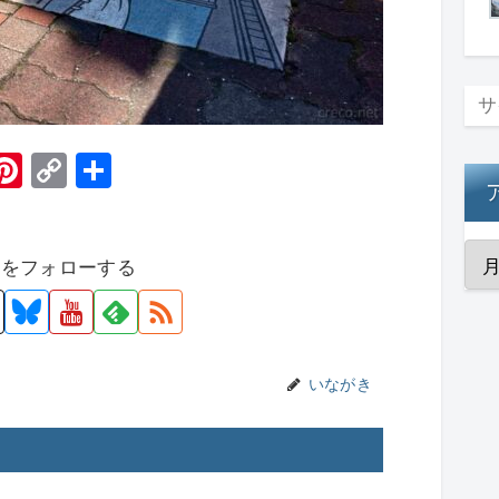
H
Pi
C
共
t
nt
o
有
er
p
者をフォローする
e
y
st
Li
n
k
いながき