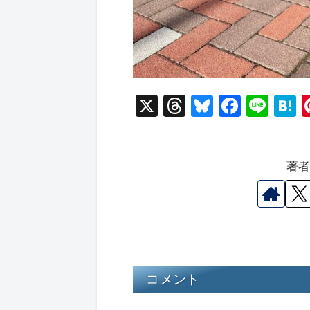
X
T
Bl
F
Li
hr
u
a
n
a
e
e
c
e
e
著
a
s
e
n
d
k
b
a
s
y
o
o
k
コメント