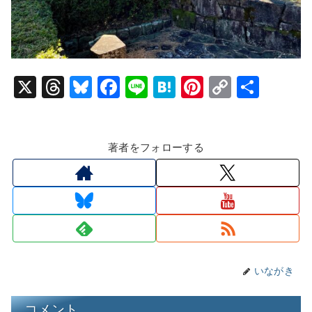
X
T
Bl
F
Li
H
Pi
C
共
hr
u
a
n
at
nt
o
有
e
e
c
e
e
er
p
著者をフォローする
a
s
e
n
e
y
d
k
b
a
st
Li
s
y
o
n
o
k
k
いながき
コメント