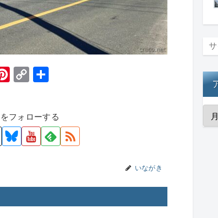
H
Pi
C
共
t
nt
o
有
er
p
者をフォローする
e
y
st
Li
n
k
いながき