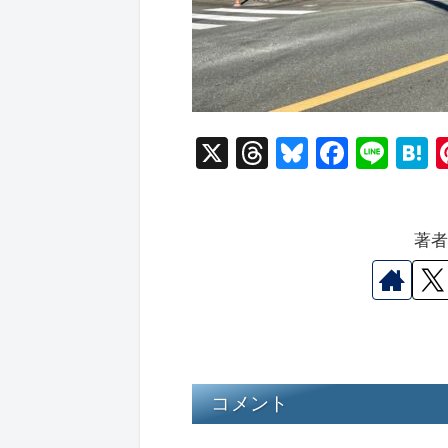
X
T
Bl
F
Li
hr
u
a
n
a
e
e
c
e
e
著
a
s
e
n
d
k
b
a
s
y
o
o
k
コメント