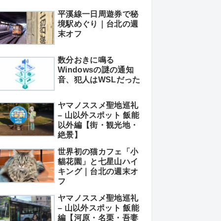
平溪線一日周遊券で秘
境駅めぐり｜台北の週
末オフ
数分おきに鳴る
Windowsの謎の通知
音、犯人はWSLだった
ヤマノススメ聖地巡礼
– 山以外スポット 飯能
以外編【街・観光地・
絶景】
世界初の猫カフェ「小
貓花園」と七星山ハイ
キング｜台北の週末オ
フ
ヤマノススメ聖地巡礼
– 山以外スポット 飯能
編【河原・名栗・吾妻