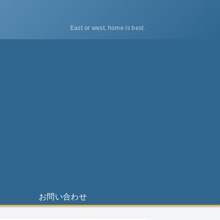
East or west, home is best.
ス
お問い合わせ