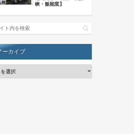
峡・飯能窯】
アーカイブ