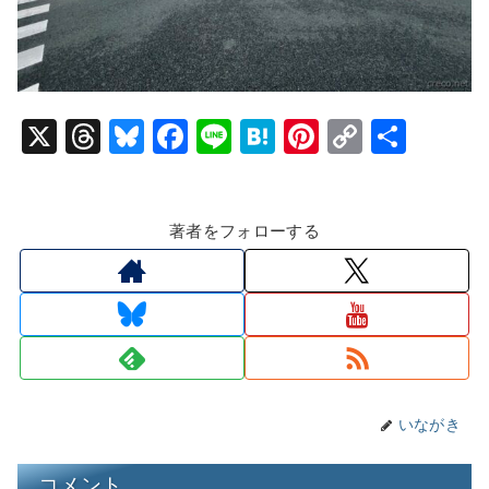
X
T
Bl
F
Li
H
Pi
C
共
hr
u
a
n
at
nt
o
有
e
e
c
e
e
er
p
著者をフォローする
a
s
e
n
e
y
d
k
b
a
st
Li
s
y
o
n
o
k
k
いながき
コメント