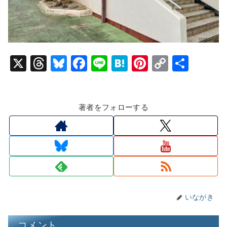
X
T
Bl
F
Li
H
Pi
C
共
hr
u
a
n
at
nt
o
有
e
e
c
e
e
er
p
著者をフォローする
a
s
e
n
e
y
d
k
b
a
st
Li
s
y
o
n
o
k
k
いながき
コメント