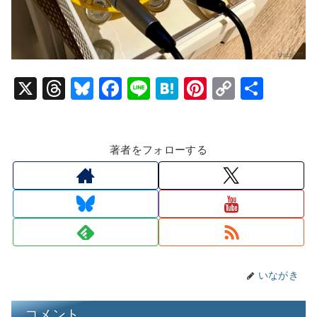
X
T
Bl
F
Li
H
Pi
C
共
hr
u
a
n
at
nt
o
有
e
e
c
e
e
er
p
著者をフォローする
a
s
e
n
e
y
d
k
b
a
st
Li
s
y
o
n
o
k
k
いながき
コメント