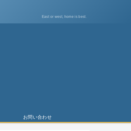
East or west, home is best.
ス
お問い合わせ