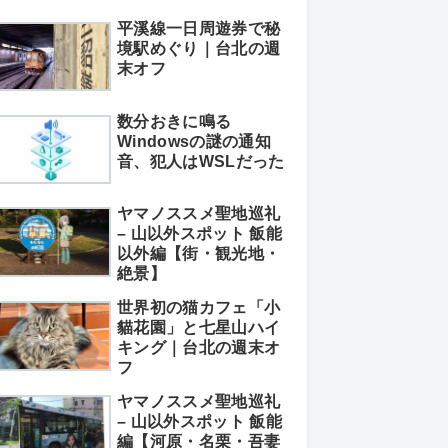
平溪線一日周遊券で秘
境駅めぐり｜台北の週
末オフ
数分おきに鳴る
Windowsの謎の通知
音、犯人はWSLだった
ヤマノススメ聖地巡礼
– 山以外スポット 飯能
以外編【街・観光地・
絶景】
世界初の猫カフェ「小
貓花園」と七星山ハイ
キング｜台北の週末オ
フ
ヤマノススメ聖地巡礼
– 山以外スポット 飯能
編【河原・名栗・吾妻