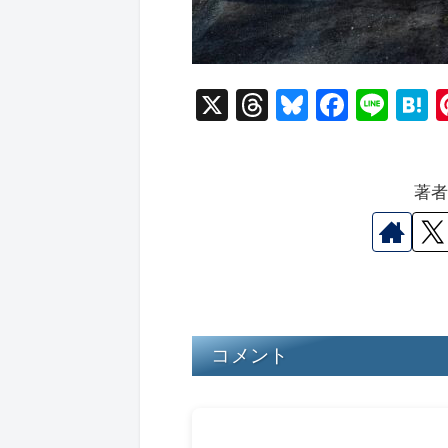
X
T
Bl
F
Li
hr
u
a
n
a
e
e
c
e
e
著
a
s
e
n
d
k
b
a
s
y
o
o
k
コメント