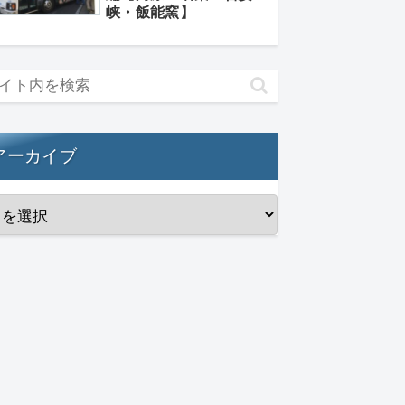
峡・飯能窯】
アーカイブ