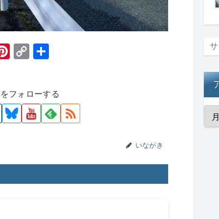
H
Pi
C
共
t
nt
o
有
er
p
者をフォローする
e
y
st
Li
n
k
いながき