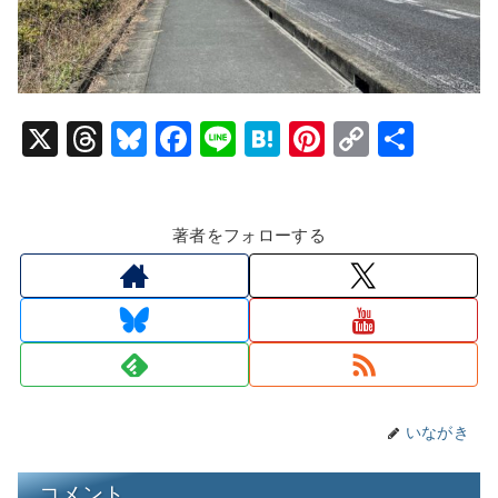
X
T
Bl
F
Li
H
Pi
C
共
hr
u
a
n
at
nt
o
有
e
e
c
e
e
er
p
著者をフォローする
a
s
e
n
e
y
d
k
b
a
st
Li
s
y
o
n
o
k
k
いながき
コメント