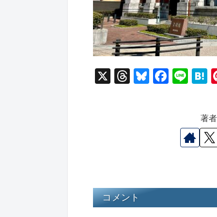
X
T
Bl
F
Li
hr
u
a
n
a
e
e
c
e
e
著
a
s
e
n
d
k
b
a
s
y
o
o
k
コメント