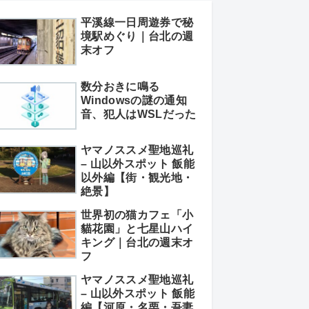
平溪線一日周遊券で秘
境駅めぐり｜台北の週
末オフ
数分おきに鳴る
Windowsの謎の通知
音、犯人はWSLだった
ヤマノススメ聖地巡礼
– 山以外スポット 飯能
以外編【街・観光地・
絶景】
世界初の猫カフェ「小
貓花園」と七星山ハイ
キング｜台北の週末オ
フ
ヤマノススメ聖地巡礼
– 山以外スポット 飯能
編【河原・名栗・吾妻