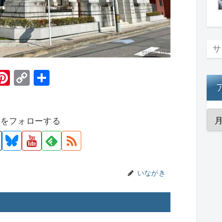
H
Pi
C
共
t
nt
o
有
er
p
者をフォローする
e
y
st
Li
n
k
いながき