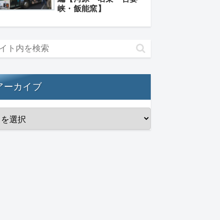
峡・飯能窯】
アーカイブ