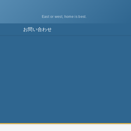
East or west, home is best.
ス
お問い合わせ