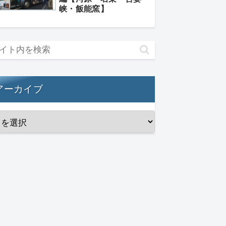
峡・飯能窯】
アーカイブ