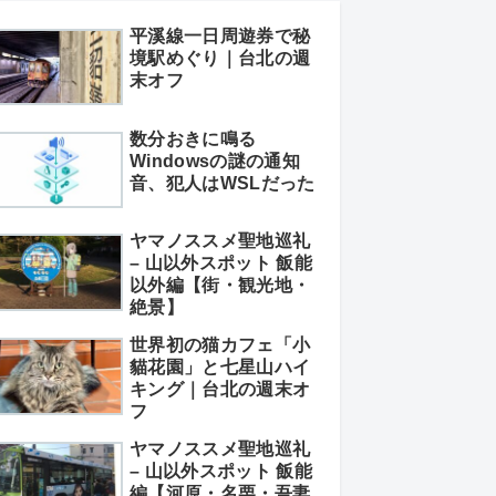
平溪線一日周遊券で秘
境駅めぐり｜台北の週
末オフ
数分おきに鳴る
Windowsの謎の通知
音、犯人はWSLだった
ヤマノススメ聖地巡礼
– 山以外スポット 飯能
以外編【街・観光地・
絶景】
世界初の猫カフェ「小
貓花園」と七星山ハイ
キング｜台北の週末オ
フ
ヤマノススメ聖地巡礼
– 山以外スポット 飯能
編【河原・名栗・吾妻