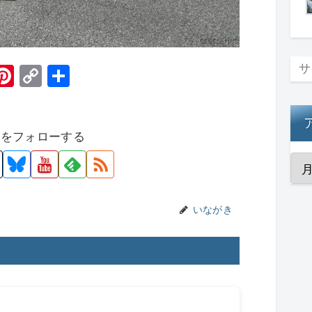
H
Pi
C
共
t
nt
o
有
er
p
者をフォローする
e
y
st
Li
n
k
いながき