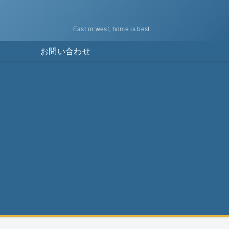
East or west, home is best.
ス
お問い合わせ