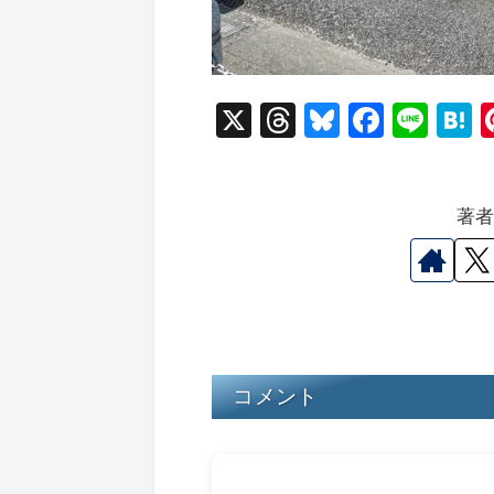
X
T
Bl
F
Li
hr
u
a
n
a
e
e
c
e
e
著
a
s
e
n
d
k
b
a
s
y
o
o
k
コメント