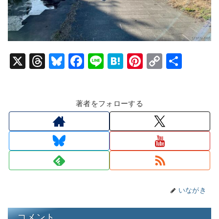
X
T
Bl
F
Li
H
Pi
C
共
hr
u
a
n
at
nt
o
有
e
e
c
e
e
er
p
著者をフォローする
a
s
e
n
e
y
d
k
b
a
st
Li
s
y
o
n
o
k
k
いながき
コメント