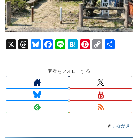
X
T
Bl
F
Li
H
Pi
C
共
hr
u
a
n
at
nt
o
有
e
e
c
e
e
er
p
著者をフォローする
a
s
e
n
e
y
d
k
b
a
st
Li
s
y
o
n
o
k
k
いながき