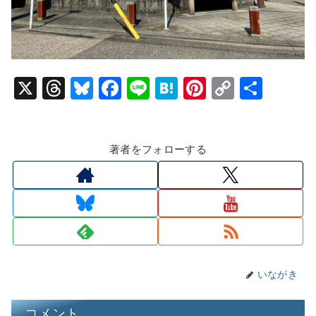
X
T
Bl
F
Li
H
Pi
C
共
hr
u
a
n
at
nt
o
有
e
e
c
e
e
er
p
著者をフォローする
a
s
e
n
e
y
d
k
b
a
st
Li
s
y
o
n
o
k
k
いながき
コメント