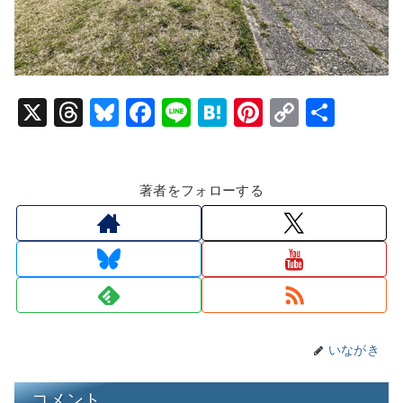
X
T
Bl
F
Li
H
Pi
C
共
hr
u
a
n
at
nt
o
有
e
e
c
e
e
er
p
著者をフォローする
a
s
e
n
e
y
d
k
b
a
st
Li
s
y
o
n
o
k
k
いながき
コメント