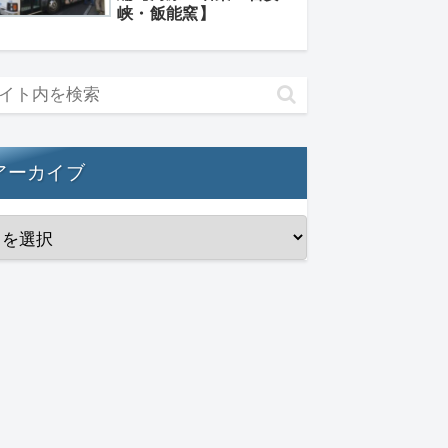
峡・飯能窯】
アーカイブ