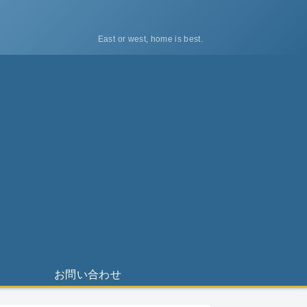
East or west, home is best.
ス
お問い合わせ