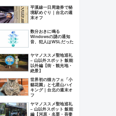
平溪線一日周遊券で秘
境駅めぐり｜台北の週
末オフ
数分おきに鳴る
Windowsの謎の通知
音、犯人はWSLだった
ヤマノススメ聖地巡礼
– 山以外スポット 飯能
以外編【街・観光地・
絶景】
世界初の猫カフェ「小
貓花園」と七星山ハイ
キング｜台北の週末オ
フ
ヤマノススメ聖地巡礼
– 山以外スポット 飯能
編【河原・名栗・吾妻