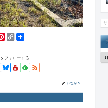
H
Pi
C
共
t
nt
o
有
er
p
者をフォローする
e
y
st
Li
n
k
いながき