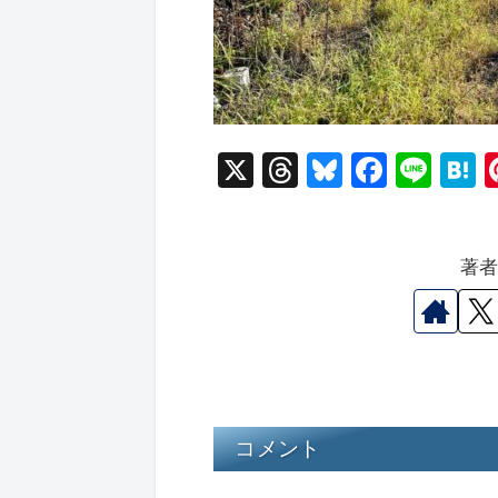
X
T
Bl
F
Li
hr
u
a
n
a
e
e
c
e
e
著
a
s
e
n
d
k
b
a
s
y
o
o
k
コメント