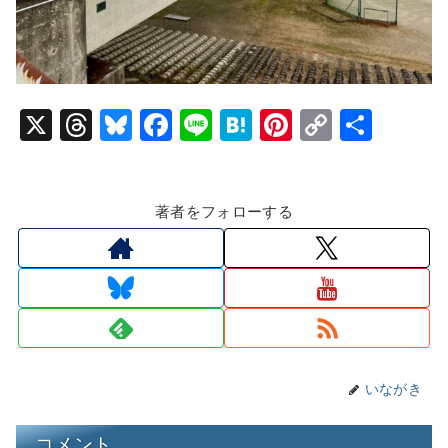
X
T
Bl
F
Li
H
Pi
C
共
hr
u
a
n
at
nt
o
有
e
e
c
e
e
er
p
著者をフォローする
a
s
e
n
e
y
d
k
b
a
st
Li
s
y
o
n
o
k
k
いながき
コメント