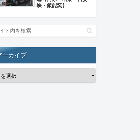
峡・飯能窯】
アーカイブ