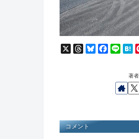
X
T
Bl
F
Li
hr
u
a
n
a
e
e
c
e
e
著
a
s
e
n
d
k
b
a
s
y
o
o
k
コメント