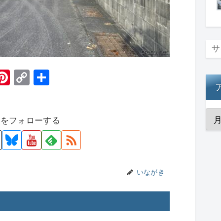
H
Pi
C
共
t
nt
o
有
er
p
者をフォローする
e
y
st
Li
n
k
いながき