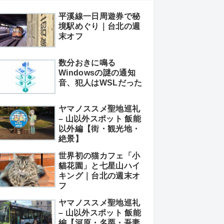
平溪線一日周遊券で秘
境駅めぐり｜台北の週
末オフ
数分おきに鳴る
Windowsの謎の通知
音、犯人はWSLだった
ヤマノススメ聖地巡礼
– 山以外スポット 飯能
以外編【街・観光地・
絶景】
世界初の猫カフェ「小
貓花園」と七星山ハイ
キング｜台北の週末オ
フ
ヤマノススメ聖地巡礼
– 山以外スポット 飯能
編【河原・名栗・吾妻