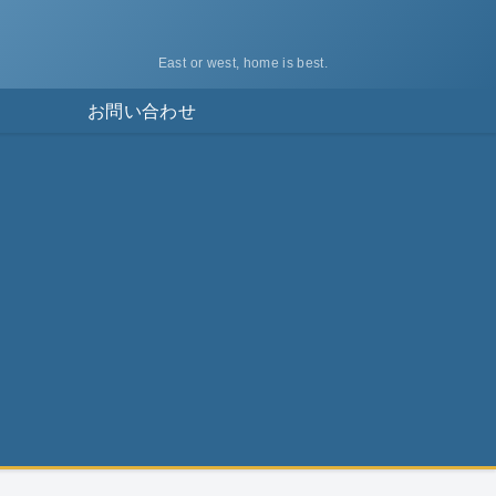
East or west, home is best.
ス
お問い合わせ