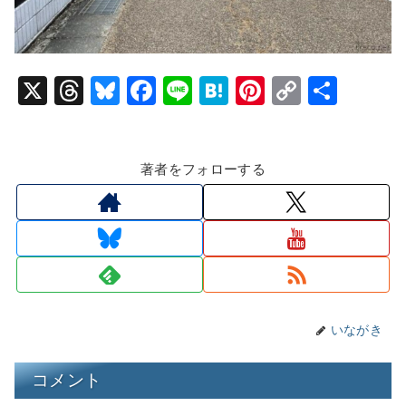
X
T
Bl
F
Li
H
Pi
C
共
hr
u
a
n
at
nt
o
有
e
e
c
e
e
er
p
著者をフォローする
a
s
e
n
e
y
d
k
b
a
st
Li
s
y
o
n
o
k
k
いながき
コメント