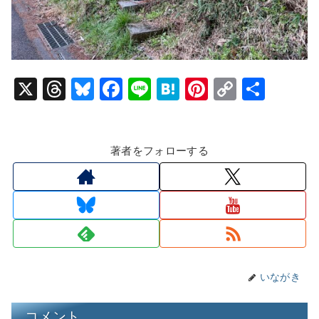
X
T
Bl
F
Li
H
Pi
C
共
hr
u
a
n
at
nt
o
有
e
e
c
e
e
er
p
著者をフォローする
a
s
e
n
e
y
d
k
b
a
st
Li
s
y
o
n
o
k
k
いながき
コメント