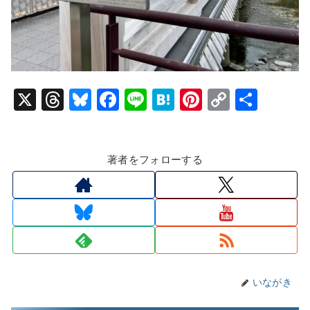
X
T
Bl
F
Li
H
Pi
C
共
hr
u
a
n
at
nt
o
有
e
e
c
e
e
er
p
著者をフォローする
a
s
e
n
e
y
d
k
b
a
st
Li
s
y
o
n
o
k
k
いながき