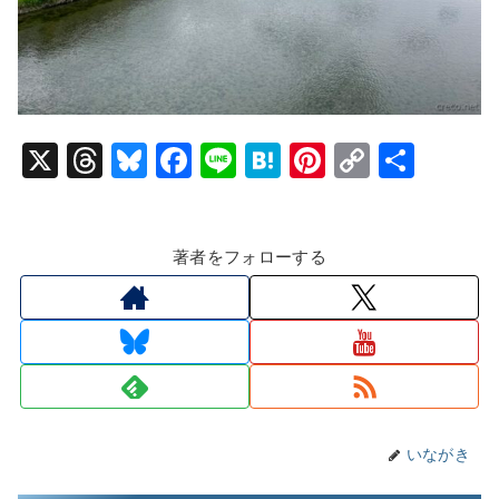
X
T
Bl
F
Li
H
Pi
C
共
hr
u
a
n
at
nt
o
有
e
e
c
e
e
er
p
著者をフォローする
a
s
e
n
e
y
d
k
b
a
st
Li
s
y
o
n
o
k
k
いながき