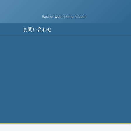
East or west, home is best.
ス
お問い合わせ