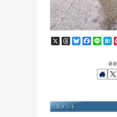
X
T
Bl
F
Li
hr
u
a
n
a
e
e
c
e
e
著
a
s
e
n
d
k
b
a
s
y
o
o
k
コメント