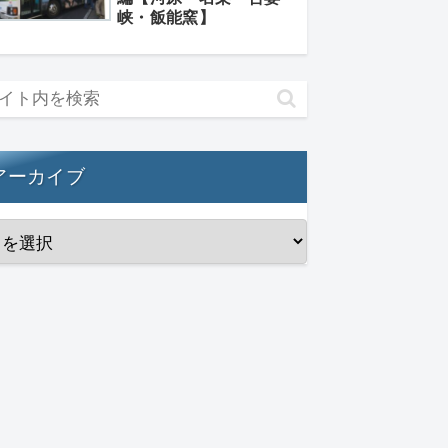
峡・飯能窯】
アーカイブ