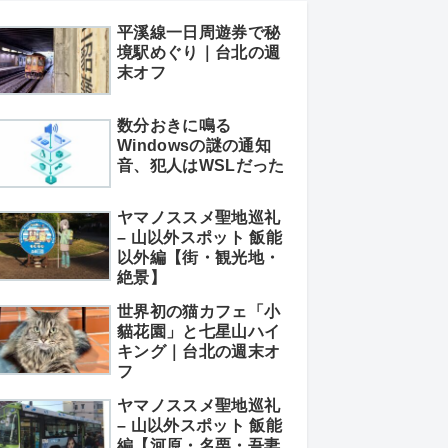
平溪線一日周遊券で秘
境駅めぐり｜台北の週
末オフ
数分おきに鳴る
Windowsの謎の通知
音、犯人はWSLだった
ヤマノススメ聖地巡礼
– 山以外スポット 飯能
以外編【街・観光地・
絶景】
世界初の猫カフェ「小
貓花園」と七星山ハイ
キング｜台北の週末オ
フ
ヤマノススメ聖地巡礼
– 山以外スポット 飯能
編【河原・名栗・吾妻