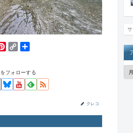
H
Pi
C
共
t
nt
o
有
er
p
者をフォローする
e
y
st
Li
n
k
クレコ