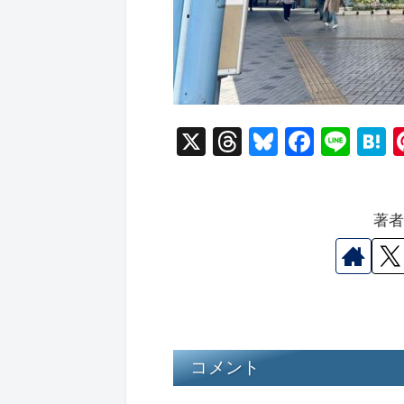
X
T
Bl
F
Li
hr
u
a
n
a
e
e
c
e
e
著
a
s
e
n
d
k
b
a
s
y
o
o
k
コメント