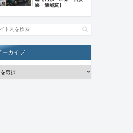
峡・飯能窯】
アーカイブ