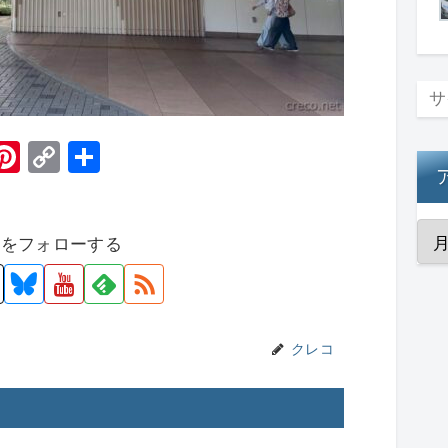
H
Pi
C
共
t
nt
o
有
er
p
者をフォローする
e
y
st
Li
n
k
クレコ