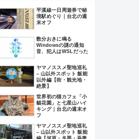
平溪線一日周遊券で秘
境駅めぐり｜台北の週
末オフ
数分おきに鳴る
Windowsの謎の通知
音、犯人はWSLだった
ヤマノススメ聖地巡礼
– 山以外スポット 飯能
以外編【街・観光地・
絶景】
世界初の猫カフェ「小
貓花園」と七星山ハイ
キング｜台北の週末オ
フ
ヤマノススメ聖地巡礼
– 山以外スポット 飯能
編【河原・名栗・吾妻