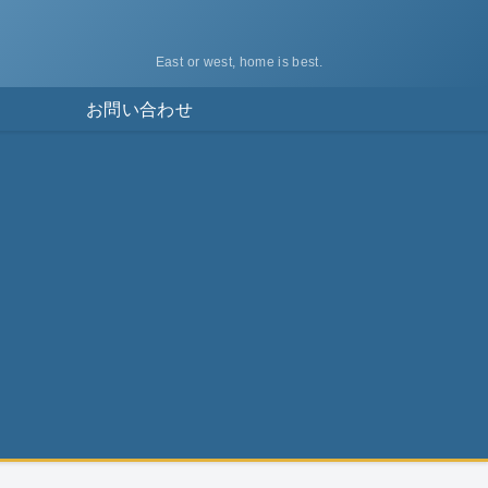
East or west, home is best.
ス
お問い合わせ