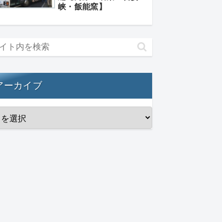
峡・飯能窯】
アーカイブ