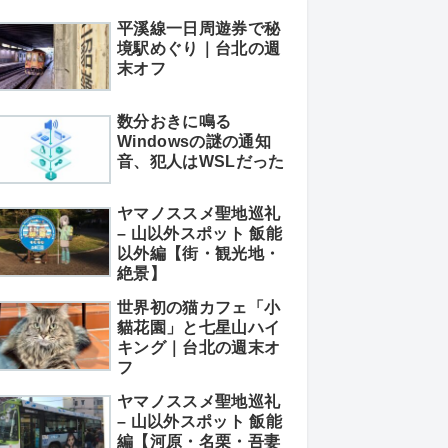
平溪線一日周遊券で秘
境駅めぐり｜台北の週
末オフ
数分おきに鳴る
Windowsの謎の通知
音、犯人はWSLだった
ヤマノススメ聖地巡礼
– 山以外スポット 飯能
以外編【街・観光地・
絶景】
世界初の猫カフェ「小
貓花園」と七星山ハイ
キング｜台北の週末オ
フ
ヤマノススメ聖地巡礼
– 山以外スポット 飯能
編【河原・名栗・吾妻