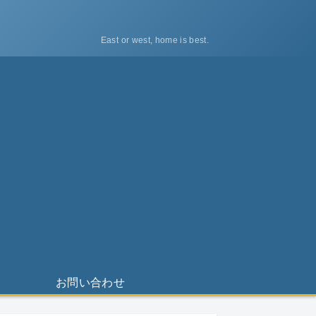
East or west, home is best.
ス
お問い合わせ