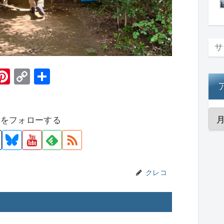
H
Pi
C
共
t
nt
o
有
er
p
者をフォローする
e
y
st
Li
n
k
クレコ