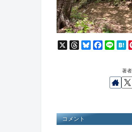
X
T
Bl
F
Li
hr
u
a
n
a
e
e
c
e
e
著
a
s
e
n
d
k
b
a
s
y
o
o
k
コメント